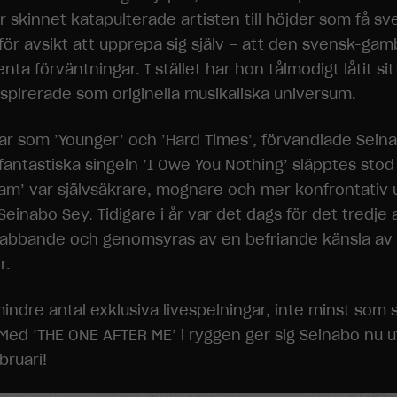
r skinnet katapulterade artisten till höjder som få s
för avsikt att upprepa sig själv – att den svensk-gam
lbenta förväntningar. I stället har hon tålmodigt låtit 
inspirerade som originella musikaliska universum.
åtar som ’Younger’ och ’Hard Times’, förvandlade Seina
 fantastiska singeln ’I Owe You Nothing’ släpptes stod
eam’ var självsäkrare, mognare och mer konfrontativ 
Seinabo Sey. Tidigare i år var det dags för det tredj
drabbande och genomsyras av en befriande känsla av 
r.
re antal exklusiva livespelningar, inte minst som su
Med ’THE ONE AFTER ME’ i ryggen ger sig Seinabo nu u
bruari!