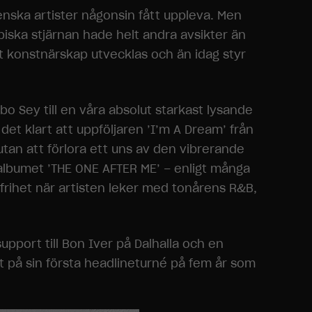
venska artister någonsin fått uppleva. Men
biska stjärnan hade helt andra avsikter än
sitt konstnärskap utvecklas och än idag styr
bo Sey till en våra absolut starkast lysande
 det klart att uppföljaren ’I’m A Dream’ från
utan att förlora ett uns av den vibrerande
e albumet ’THE ONE AFTER ME’ – enligt många
frihet när artisten leker med tonårens R&B,
pport till Bon Iver på Dalhalla och en
t på sin första headlineturné på fem år som