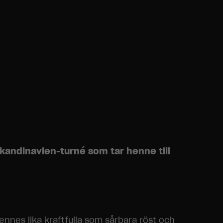
kandinavien-turné som tar henne till
nnes lika kraftfulla som sårbara röst och