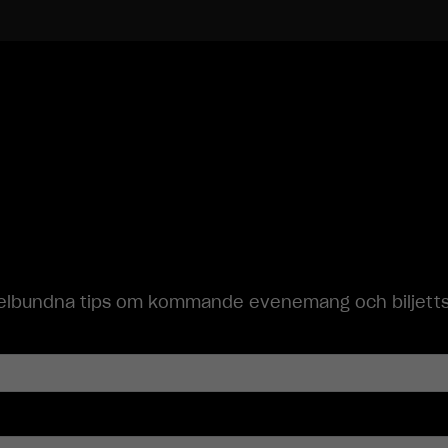
Upplevelse
För att vår
hemsida ska
prestera så
bra som
möjligt under
ditt besök.
Om du nekar
dessa
cookies
kommer viss
funktionalitet
att försvinna
från
lbundna tips om kommande evenemang och biljettsläp
hemsidan.
Marknadsföring
Genom att dela
med dig av dina