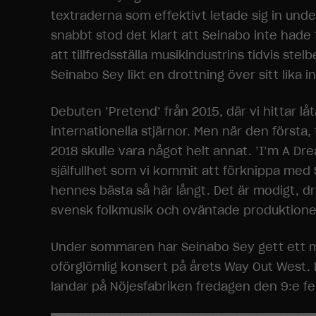
textraderna som effektivt letade sig in unde
snabbt stod det klart att Seinabo inte hade 
att tillfredsställa musikindustrins tidvis ste
Seinabo Sey likt en drottning över sitt lika 
Debuten ’Pretend’ från 2015, där vi hittar l
internationella stjärnor. Men när den första,
2018 skulle vara något helt annat. ’I’m A Dr
själfullhet som vi kommit att förknippa med 
hennes bästa så här långt. Det är modigt, 
svensk folkmusik och oväntade produktione
Under sommaren har Seinabo Sey gett ett mind
oförglömlig konsert på årets Way Out West. 
landar på Nöjesfabriken fredagen den 9:e fe