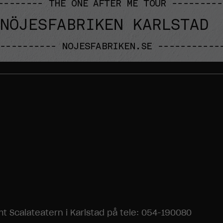
Nödvändiga
Dessa
cookies går
t Scalateatern i Karlstad på tele: 054-190080
inte att välja