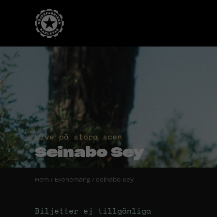
Live på stora scen
Seinabo Sey
Hem
/
Evenemang
/
Seinabo Sey
Biljetter ej tillgänliga