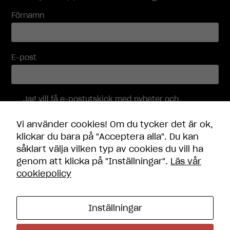
Nödvändiga
Förnamn
Dessa
cookies går
inte att välja
bort. De
E-post
behövs för
att
hemsidan
över huvud
Jag vill få e-postutskick med nyheter och
taget ska
erbjudanden, och accepterar att mina
fungera.
personuppgifter behandlas i enlighet med
Vi använder cookies! Om du tycker det är ok,
integritetspolicyn
.
klickar du bara på "Acceptera alla". Du kan
såklart välja vilken typ av cookies du vill ha
Statistik
Skicka
genom att klicka på "Inställningar".
Läs vår
För att vi ska
cookiepolicy
kunna
förbättra
hemsidans
funktionalitet
Inställningar
och
Kontakt
uppbyggnad,
Öppettider