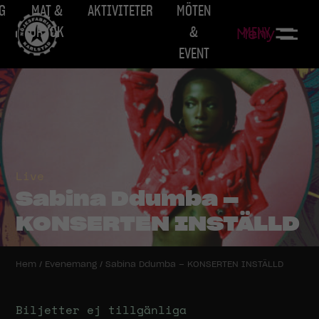
G
MAT &
AKTIVITETER
MÖTEN
DRYCK
&
MENY
Meny
EVENT
Live
Sabina Ddumba –
KONSERTEN INSTÄLLD
Hem
/
Evenemang
/
Sabina Ddumba – KONSERTEN INSTÄLLD
Biljetter ej tillgänliga