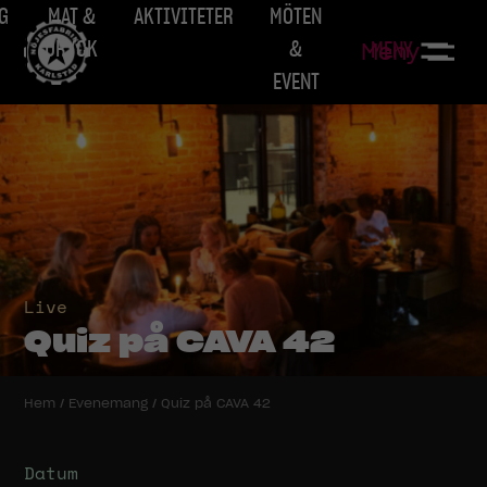
G
MAT &
AKTIVITETER
MÖTEN
DRYCK
&
MENY
Meny
EVENT
Live
Quiz på CAVA 42
Hem
/
Evenemang
/
Quiz på CAVA 42
Datum