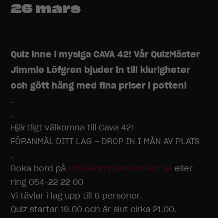
26 mars
Quiz inne i mysiga CAVA 42! Vår QuizMäster
Jimmie Löfgren bjuder in till klurigheter
och gött häng med fina priser i potten!
.
.
Hjärtligt välkomna till Cava 42!
FÖRANMÄL DITT LAG – DROP IN I MÅN AV PLATS
.
Boka bord på
cava42@nojesfabriken.se
eller
ring 054-22 22 00
Vi tävlar i lag upp till 6 personer.
Quiz startar 19.00 och är slut cirka 21.00.