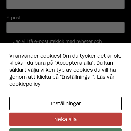
Nödvändiga
Dessa
cookies går
E-post
inte att välja
bort. De
behövs för
att
Jag vill få e-postutskick med nyheter och
hemsidan
erbjudanden, och accepterar att mina
över huvud
personuppgifter behandlas i enlighet med
taget ska
Vi använder cookies! Om du tycker det är ok,
integritetspolicyn
.
fungera.
klickar du bara på "Acceptera alla". Du kan
såklart välja vilken typ av cookies du vill ha
Skicka
genom att klicka på "Inställningar".
Läs vår
Statistik
cookiepolicy
För att vi ska
kunna
förbättra
hemsidans
Inställningar
funktionalitet
Kontakt
och
Öppettider
Neka alla
uppbyggnad,
Frågor och svar
Integritetspolicy
baserat på
Cookie-inställningar