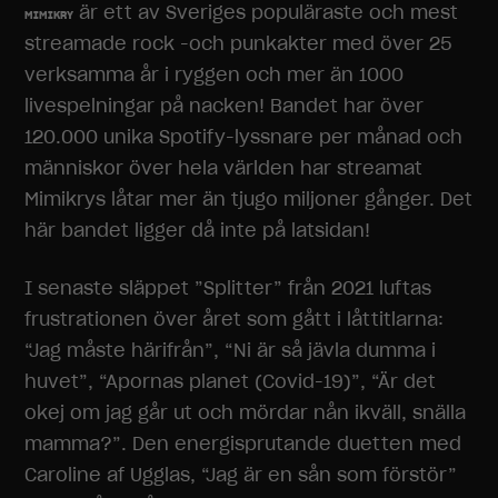
är ett av Sveriges populäraste och mest
MIMIKRY
streamade rock -och punkakter med över 25
verksamma år i ryggen och mer än 1000
livespelningar på nacken! Bandet har över
120.000 unika Spotify-lyssnare per månad och
människor över hela världen har streamat
Mimikrys låtar mer än tjugo miljoner gånger. Det
här bandet ligger då inte på latsidan!
I senaste släppet ”Splitter” från 2021 luftas
frustrationen över året som gått i låttitlarna:
“Jag måste härifrån”, “Ni är så jävla dumma i
huvet”, “Apornas planet (Covid-19)”, “Är det
okej om jag går ut och mördar nån ikväll, snälla
mamma?”. Den energisprutande duetten med
Caroline af Ugglas, “Jag är en sån som förstör”