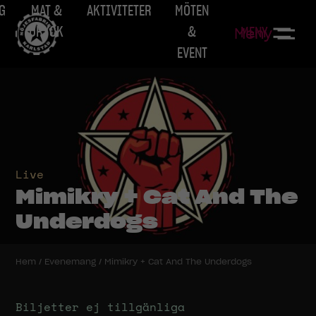
G
MAT &
AKTIVITETER
MÖTEN
DRYCK
&
MENY
Meny
EVENT
Live
Mimikry + Cat And The
Underdogs
Hem
/
Evenemang
/
Mimikry + Cat And The Underdogs
Biljetter ej tillgänliga