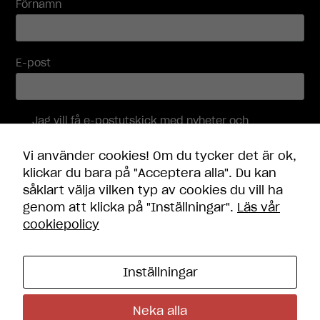
innehåll och
Förnamn
erbjudanden.
E-post
Jag vill få e-postutskick med nyheter och
erbjudanden, och accepterar att mina
personuppgifter behandlas i enlighet med
Vi använder cookies! Om du tycker det är ok,
integritetspolicyn
.
klickar du bara på "Acceptera alla". Du kan
såklart välja vilken typ av cookies du vill ha
Skicka
genom att klicka på "Inställningar".
Läs vår
cookiepolicy
Inställningar
Kontakt
Öppettider
Neka alla
Frågor och svar