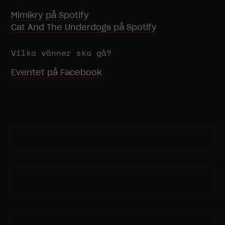
Mimikry
på Spotify
Cat And The Underdogs
på Spotify
Statistik
För att vi ska
kunna
Vilka vänner ska gå?
förbättra
hemsidans
Eventet på Facebook
funktionalitet
och
uppbyggnad,
baserat på
hur
hemsidan
används.
Upplevelse
För att vår
hemsida ska
prestera så
bra som