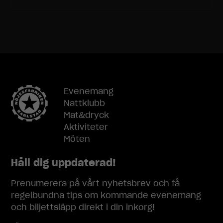
möjligt under
ditt besök.
Om du nekar
dessa
cookies
kommer viss
funktionalitet
att försvinna
från
Evenemang
hemsidan.
Nattklubb
Mat&dryck
Marknadsföring
Aktiviteter
Genom att dela
Möten
med dig av dina
intressen och
Håll dig uppdaterad!
ditt beteende
när du surfar
Prenumerera på vårt nyhetsbrev och få
ökar du chansen
regelbundna tips om kommande evenemang
att få se
personligt
och biljettsläpp direkt i din inkorg!
anpassat