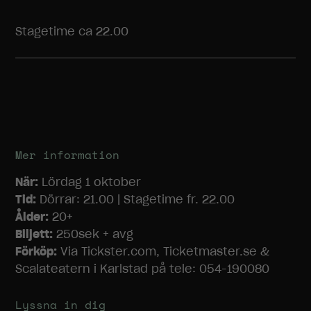
Stagetime ca 22.00
Mer information
Nödvändiga
Dessa
När:
Lördag 1 oktober
cookies går
Tid:
Dörrar: 21.00 | Stagetime fr. 22.00
inte att välja
Ålder:
20+
bort. De
Biljett:
250sek + avg
behövs för
att
Förköp:
Via Tickster.com, Ticketmaster.se &
hemsidan
Scalateatern i Karlstad på tele: 054-190080
över huvud
taget ska
fungera.
Lyssna in dig