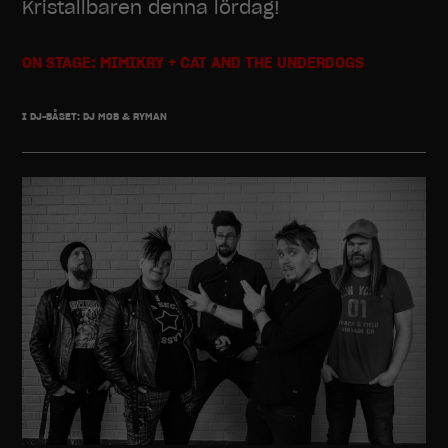
Kristallbaren denna lördag!
ON STAGE: MIMIKRY + CAT AND THE UNDERDOGS
I DJ-BÅSET: DJ MOB & RYMAN