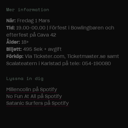
funktionalitet
att försvinna
Mer information
från
hemsidan.
När:
Fredag 1 Mars
Tid:
19.00-00.00 | Förfest i Bowlingbaren och
efterfest på Cava 42
Marknadsföring
Ålder:
18+
Genom att dela
Biljett:
495 Sek + avgift
med dig av dina
intressen och
Förköp:
Via Tickster.com, Ticketmaster.se samt
ditt beteende
Scalateatern i Karlstad på tele: 054-190080
när du surfar
ökar du chansen
att få se
Lyssna in dig
personligt
anpassat
Millencolin
på Spotify
innehåll och
No Fun At All
på Spotify
erbjudanden.
Satanic Surfers
på Spotify