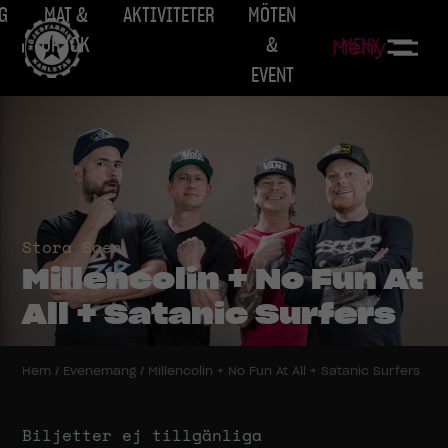
G
MAT &
AKTIVITETER
MÖTEN
DRYCK
&
MENY
Meny
EVENT
Stora Scen
Millencolin + No Fun At
All + Satanic Surfers
Hem
/
Evenemang
/
Millencolin + No Fun At All + Satanic Surfers
Biljetter ej tillgänliga