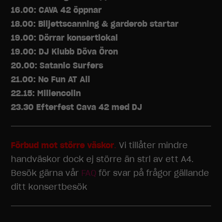
16.00: CAVA 42 öppnar
18.00: Biljettscanning & garderob startar
19.00: Dörrar konsertlokal
19.00: DJ Klubb Döva Öron
20.00: Satanic Surfers
21.00: No Fun AT All
22.15: Millencolin
23.30 Efterfest Cava 42 med DJ
Förbud mot större väskor
.
Vi tillåter mindre
handväskor dock ej större än strl av ett A4.
Besök gärna vår
FAQ
för svar på frågor gällande
ditt konsertbesök