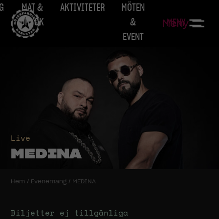
G
MAT &
AKTIVITETER
MÖTEN
DRYCK
&
MENY
Meny
EVENT
Live
MEDINA
Hem
/
Evenemang
/
MEDINA
Biljetter ej tillgänliga