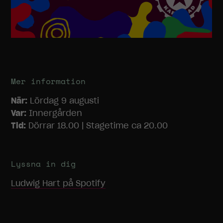
Statistik
För att vi ska
kunna
förbättra
hemsidans
funktionalitet
och
Mer information
uppbyggnad,
När:
Lördag 9 augusti
baserat på
hur
Var:
Innergården
hemsidan
Tid:
Dörrar 18.00 | Stagetime ca 20.00
används.
Lyssna in dig
Upplevelse
För att vår
Ludwig Hart
på Spotify
hemsida ska
prestera så
bra som
möjligt under