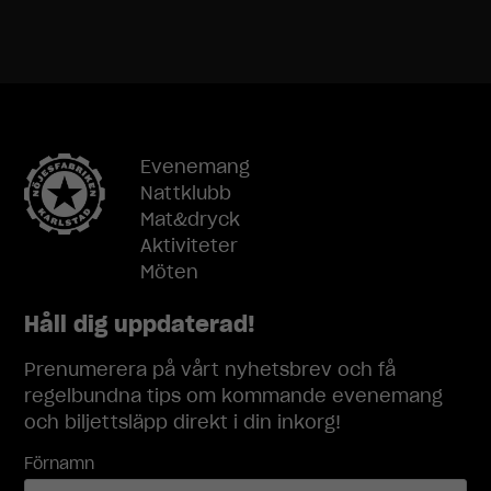
ditt besök.
Om du nekar
dessa
cookies
kommer viss
funktionalitet
att försvinna
från
Evenemang
hemsidan.
Nattklubb
Mat&dryck
Aktiviteter
Marknadsföring
Möten
Genom att dela
med dig av dina
Håll dig uppdaterad!
intressen och
ditt beteende
när du surfar
Prenumerera på vårt nyhetsbrev och få
ökar du chansen
regelbundna tips om kommande evenemang
att få se
och biljettsläpp direkt i din inkorg!
personligt
anpassat
Förnamn
innehåll och