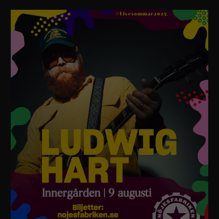
Nödvändiga
Dessa
cookies går
inte att välja
bort. De
behövs för
att
hemsidan
över huvud
taget ska
fungera.