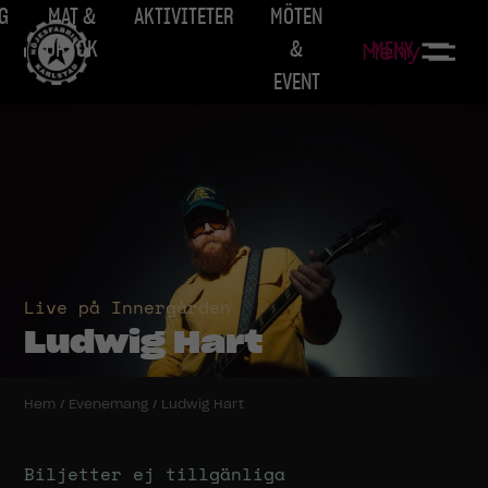
G
MAT &
AKTIVITETER
MÖTEN
DRYCK
&
MENY
Meny
EVENT
Live på Innergården
Ludwig Hart
Hem
/
Evenemang
/
Ludwig Hart
Biljetter ej tillgänliga