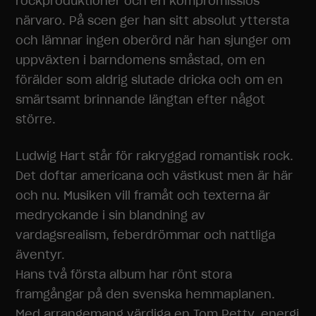
rockproduktioner och en kompromisslös
närvaro. På scen ger han sitt absolut yttersta
och lämnar ingen oberörd när han sjunger om
uppväxten i barndomens småstad, om en
förälder som aldrig slutade dricka och om en
smärtsamt brinnande längtan efter något
större.
Ludwig Hart står för rakryggad romantisk rock.
Det doftar americana och västkust men är här
och nu. Musiken vill framåt och texterna är
medryckande i sin blandning av
vardagsrealism, feberdrömmar och nattliga
äventyr.
Hans två första album har rönt stora
framgångar på den svenska hemmaplanen.
Med arrangemang värdiga en Tom Petty, energi