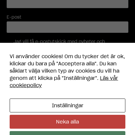
erbjudanden.
E-post
Jag vill få e-postutskick med nyheter och
erbjudanden, och accepterar att mina
personuppgifter behandlas i enlighet med
Vi använder cookies! Om du tycker det är ok,
integritetspolicyn
.
klickar du bara på "Acceptera alla". Du kan
såklart välja vilken typ av cookies du vill ha
Skicka
genom att klicka på "Inställningar".
Läs vår
cookiepolicy
Inställningar
Kontakt
Öppettider
Neka alla
Frågor och svar
Integritetspolicy
Cookie-inställningar