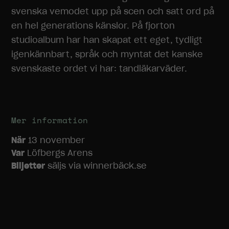
Dessa
svenska vemodet upp på scen och satt ord på
cookies går
inte att välja
en hel generations känslor. På fjorton
bort. De
studioalbum har han skapat ett eget, tydligt
behövs för
igenkännbart, språk och myntat det kanske
att
hemsidan
svenskaste ordet vi har: tandläkarväder.
över huvud
taget ska
fungera.
Mer information
Statistik
När
13 november
För att vi ska
kunna
Var
Löfbergs Arens
förbättra
Biljetter
säljs via winnerbäck.se
hemsidans
funktionalitet
och
uppbyggnad,
baserat på
hur