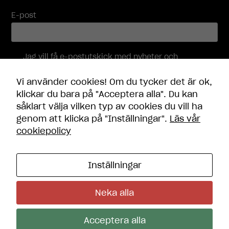
Genom att dela
E-post
med dig av dina
intressen och
ditt beteende
när du surfar
Jag vill få e-postutskick med nyheter och
ökar du chansen
erbjudanden, och accepterar att mina
att få se
personuppgifter behandlas i enlighet med
personligt
Vi använder cookies! Om du tycker det är ok,
integritetspolicyn
.
anpassat
klickar du bara på "Acceptera alla". Du kan
innehåll och
såklart välja vilken typ av cookies du vill ha
erbjudanden.
Skicka
genom att klicka på "Inställningar".
Läs vår
cookiepolicy
Inställningar
Kontakt
Öppettider
Neka alla
Frågor och svar
Integritetspolicy
Cookie-inställningar
Acceptera alla