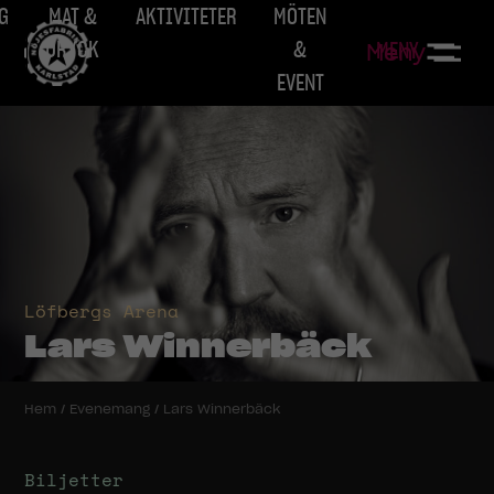
G
MAT &
AKTIVITETER
MÖTEN
DRYCK
&
MENY
Meny
EVENT
Löfbergs Arena
Lars Winnerbäck
Hem
/
Evenemang
/
Lars Winnerbäck
Biljetter