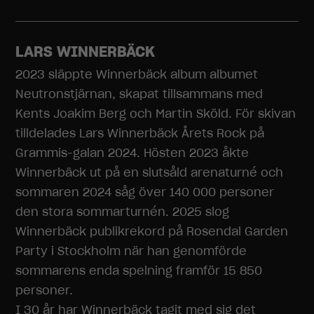
LARS WINNERBÄCK
2023 släppte Winnerbäck album albumet
Neutronstjärnan, skapat tillsammans med
Kents Joakim Berg och Martin Sköld. För skivan
tilldelades Lars Winnerbäck Årets Rock på
Grammis-galan 2024. Hösten 2023 åkte
Winnerbäck ut på en slutsåld arenaturné och
sommaren 2024 såg över 140 000 personer
den stora sommarturnén. 2025 slog
Winnerbäck publikrekord på Rosendal Garden
Party i Stockholm när han genomförde
sommarens enda spelning framför 15 850
personer.
Nödvändiga
I 30 år har Winnerbäck tagit med sig det