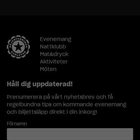
hemsidan
används.
Upplevelse
För att vår
Evenemang
hemsida ska
Nattklubb
prestera så
Mat&dryck
bra som
Aktiviteter
möjligt under
ditt besök.
Möten
Om du nekar
dessa
Håll dig uppdaterad!
cookies
kommer viss
Prenumerera på vårt nyhetsbrev och få
funktionalitet
regelbundna tips om kommande evenemang
att försvinna
och biljettsläpp direkt i din inkorg!
från
hemsidan.
Förnamn
Marknadsföring