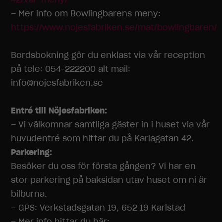
– Mer
info
om Bowlingbarens meny:
https://www.nojesfabriken.se/mat/bowlingbaren/
Bordsbokning gör du enklast via vår reception
på tele: 054-222200 alt mail:
info
@nojesfabriken.se
Entré till Nöjesfabriken:
– Vi välkomnar samtliga gäster in i huset via vår
huvudentré som hittar du på Karlagatan 42.
Parkering:
Besöker du oss för första gången? Vi har en
stor parkering på baksidan utav huset om ni är
bilburna.
– GPS: Verkstadsgatan 19, 652 19 Karlstad
– Mer
info
hittar du här: