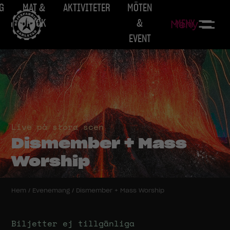
G
MAT &
AKTIVITETER
MÖTEN
DRYCK
&
MENY
Meny
EVENT
Live på stora scen
Dismember + Mass
Worship
Hem
/
Evenemang
/
Dismember + Mass Worship
Biljetter ej tillgänliga