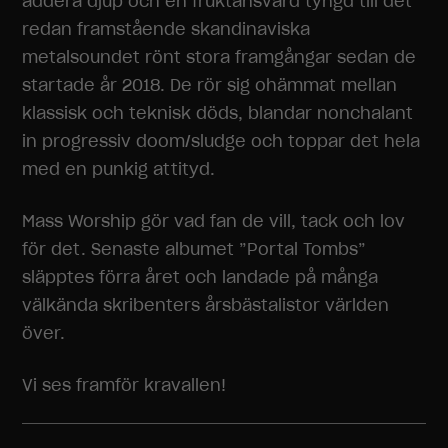
addera djup och en fruktansvärd tyngd till det
kommer viss
redan framstående skandinaviska
funktionalitet
metalsoundet rönt stora framgångar sedan de
att försvinna
från
startade år 2018. De rör sig ohämmat mellan
hemsidan.
klassisk och teknisk döds, blandar nonchalant
in progressiv doom/sludge och toppar det hela
Marknadsföring
med en punkig attityd.
Genom att dela
med dig av dina
Mass Worship gör vad fan de vill, tack och lov
intressen och
för det. Senaste albumet ”Portal Tombs”
ditt beteende
när du surfar
släpptes förra året och landade på många
ökar du chansen
välkända skribenters årsbästalistor världen
att få se
personligt
över.
anpassat
innehåll och
Vi ses framför kravallen!
erbjudanden.