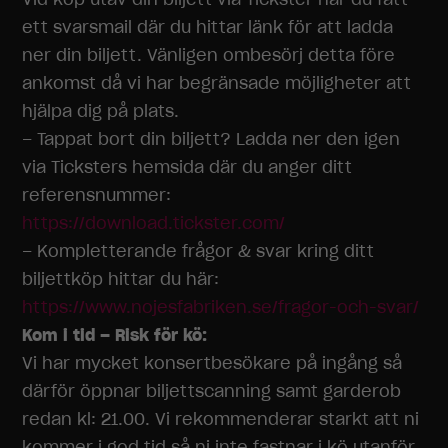
ett svarsmail där du hittar länk för att ladda
ner din biljett. Vänligen ombesörj detta före
ankomst då vi har begränsade möjligheter att
hjälpa dig på plats.
– Tappat bort din biljett? Ladda ner den igen
via Ticksters hemsida där du anger ditt
referensnummer:
https://download.tickster.com/
– Kompletterande frågor & svar kring ditt
biljettköp hittar du här:
https://www.nojesfabriken.se/fragor-och-svar/
Kom i tid – Risk för kö:
Vi har mycket konsertbesökare på ingång så
därför öppnar biljettscanning samt garderob
redan kl: 21.00. Vi rekommenderar starkt att ni
kommer i god tid så ni inte fastnar i kö utanför