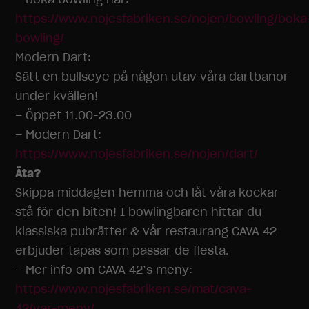
https://www.nojesfabriken.se/nojen/bowling/boka
bowling/
Modern Dart:
Sätt en bullseye på någon utav våra dartbanor
under kvällen!
– Öppet 11.00-23.00
– Modern Dart:
https://www.nojesfabriken.se/nojen/dart/
Äta?
Skippa middagen hemma och låt våra kockar
stå för den biten! I bowlingbaren hittar du
klassiska pubrätter & v
år restaurang CAVA 42
erbjuder tapas som passar de flesta.
– Mer
info
om CAVA 42’s meny:
https://www.nojesfabriken.se/mat/cava-
42/var-meny/