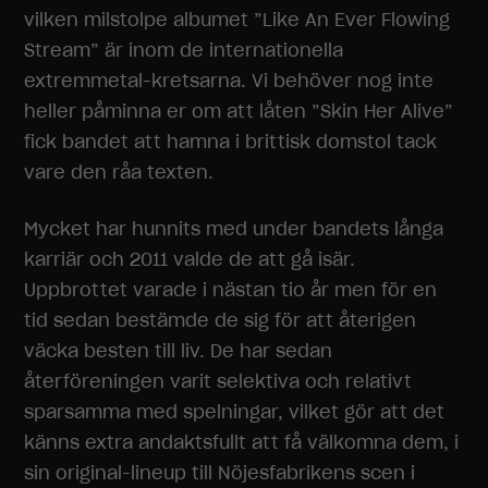
vilken milstolpe albumet ”Like An Ever Flowing
Stream” är inom de internationella
extremmetal-kretsarna. Vi behöver nog inte
heller påminna er om att låten ”Skin Her Alive”
fick bandet att hamna i brittisk domstol tack
Nödvändiga
vare den råa texten.
Dessa
cookies går
Mycket har hunnits med under bandets långa
inte att välja
karriär och 2011 valde de att gå isär.
bort. De
behövs för
Uppbrottet varade i nästan tio år men för en
att
tid sedan bestämde de sig för att återigen
hemsidan
över huvud
väcka besten till liv. De har sedan
taget ska
återföreningen varit selektiva och relativt
fungera.
sparsamma med spelningar, vilket gör att det
känns extra andaktsfullt att få välkomna dem, i
Statistik
sin original-lineup till Nöjesfabrikens scen i
För att vi ska