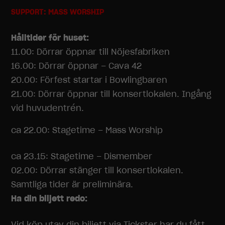
SUPPORT: MASS WORSHIP
Hålltider för huset:
11.00: Dörrar öppnar till Nöjesfabriken
16.00: Dörrar öppnar – Cava 42
20.00: Förfest startar i Bowlingbaren
21.00: Dörrar öppnar
till konsertlokalen. Ingång
vid huvudentrén.
ca 22.00: Stagetime – Mass Worship
ca 23.15: Stagetime – Dismember
02.00: Dörrar stänger till konsertlokalen.
Samtliga tider är preliminära.
Ha din biljett redo:
Vid köp utav din biljett via Tickster har du fått