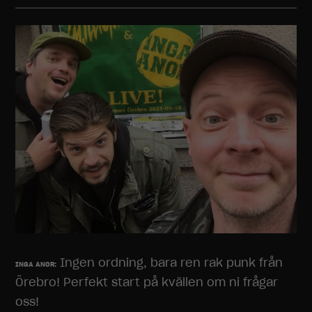
fungera.
Statistik
För att vi ska
kunna
förbättra
hemsidans
funktionalitet
och
uppbyggnad,
baserat på
hur
hemsidan
används.
Upplevelse
Ingen ordning, bara ren rak punk från
För att vår
INGA ANOR:
hemsida ska
Örebro! Perfekt start på kvällen om ni frågar
prestera så
oss!
bra som