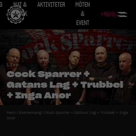
G
MAT &
AKTIVITETER
MÖTEN
DRYCK
&
MENY
Meny
EVENT
Live
Cock Sparrer +
Gatans Lag + Trubbel
+ Inga Anor
Hem
/
Evenemang
/
Cock Sparrer + Gatans Lag + Trubbel + Inga
Anor