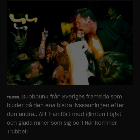
Nödvändiga
Dessa
cookies går
Gubbpunk från Sveriges framsida som
inte att välja
TRUBBEL:
bort. De
bjuder på den ena bistra livssanningen efter
behövs för
den andra.. Allt framfört med glimten i ögat
att
hemsidan
och glada miner som sig bör! Här kommer
över huvud
Trubbel!
taget ska