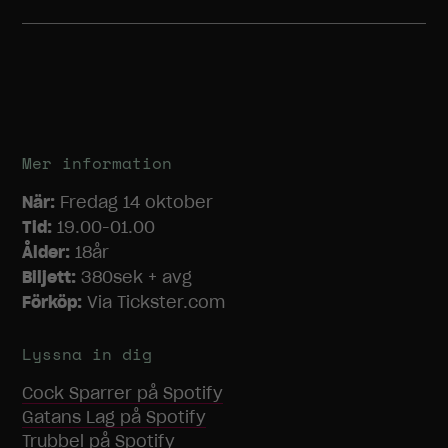
möjligt under
ditt besök.
Om du nekar
dessa
cookies
kommer viss
funktionalitet
att försvinna
Mer information
från
hemsidan.
När:
Fredag 14 oktober
Tid:
19.00-01.00
Ålder:
18år
Marknadsföring
Biljett:
380sek + avg
Genom att dela
Förköp:
Via Tickster.com
med dig av dina
intressen och
ditt beteende
Lyssna in dig
när du surfar
ökar du chansen
Cock Sparrer
på Spotify
att få se
Gatans Lag
på Spotify
personligt
Trubbel
på Spotify
anpassat