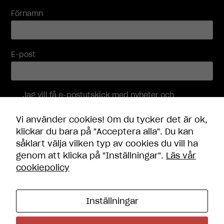
Förnamn
E-post
Jag vill få e-postutskick med nyheter och
erbjudanden, och accepterar att mina
personuppgifter behandlas i enlighet med
Vi använder cookies! Om du tycker det är ok,
integritetspolicyn
.
klickar du bara på "Acceptera alla". Du kan
såklart välja vilken typ av cookies du vill ha
Skicka
genom att klicka på "Inställningar".
Läs vår
cookiepolicy
Inställningar
Kontakt
Öppettider