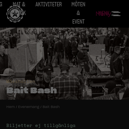
G
MAT &
AKTIVITETER
MÖTEN
DRYCK
&
MENY
Meny
EVENT
Mässhallen
Bait Bash
Hem
/
Evenemang
/
Bait Bash
Biljetter ej tillgänliga