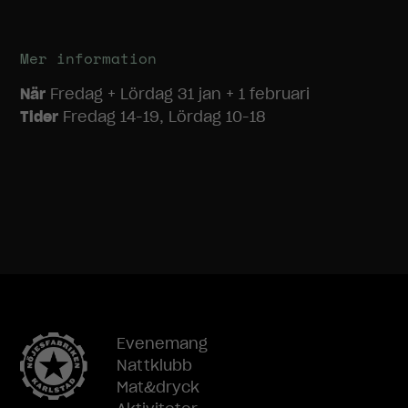
Mer information
När
Fredag + Lördag 31 jan + 1 februari
Tider
Fredag 14-19, Lördag 10-18
Nödvändiga
Dessa
Evenemang
cookies går
inte att välja
Nattklubb
bort. De
Mat&dryck
behövs för