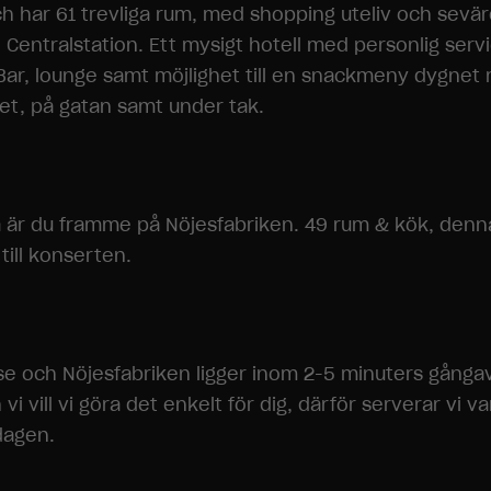
 och har 61 trevliga rum, med shopping uteliv och sev
tralstation. Ett mysigt hotell med personlig service
is. Bar, lounge samt möjlighet till en snackmeny dygne
let, på gatan samt under tak.
r du framme på Nöjesfabriken. 49 rum & kök, denna
ill konserten.
lse och Nöjesfabriken ligger inom 2-5 minuters gångav
vi vill vi göra det enkelt för dig, därför serverar vi v
dagen.