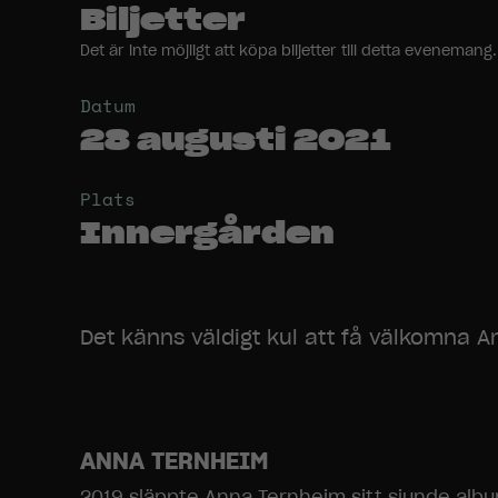
Biljetter
Det är inte möjligt att köpa biljetter till detta evenem
Datum
28 augusti 2021
Plats
Innergården
Det känns väldigt kul att få välkomna A
ANNA TERNHEIM
2019 släppte Anna Ternheim sitt sjunde albu