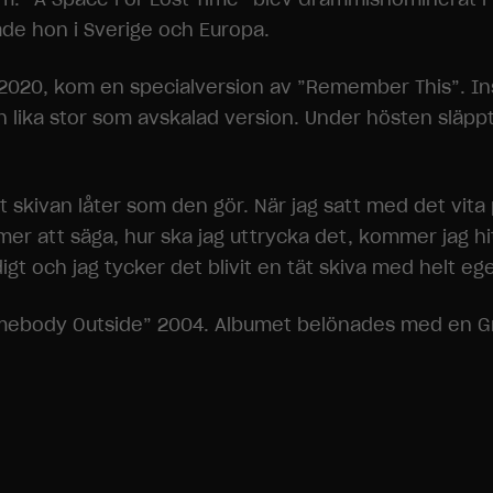
rade hon i Sverige och Europa.
 2020, kom en specialversion av ”Remember This”. I
 lika stor som avskalad version. Under hösten släppt
tt skivan låter som den gör. När jag satt med det vita
 mer att säga, hur ska jag uttrycka det, kommer jag 
igt och jag tycker det blivit en tät skiva med helt eg
body Outside” 2004. Albumet belönades med en Gra