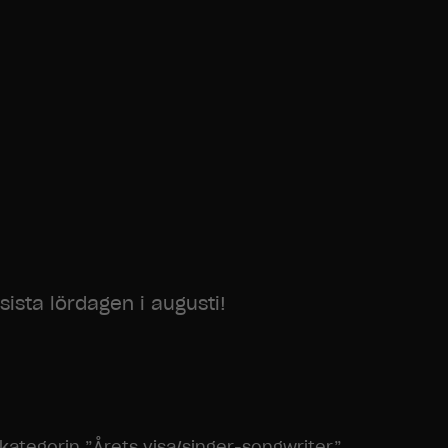
ista lördagen i augusti!
kategorin ”Årets visa/singer-songwriter”,