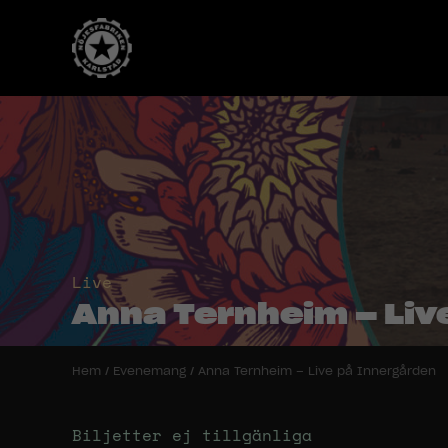
Live
Anna Ternheim – Liv
Hem
/
Evenemang
/
Anna Ternheim – Live på Innergården
Biljetter ej tillgänliga