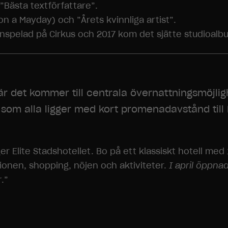
”Bästa textförfattare”.
n a Mayday) och ”Årets kvinnliga artist”.
nspelad på Cirkus och 2017 kom det sjätte studioalbu
 det kommer till centrala övernattningsmöjligh
 som alla ligger med kort promenadavstånd till 
ger Elite Stadshotellet. Bo på ett klassiskt hotell med
ionen, shopping, nöjen och aktiviteter.
I april öppna
r
.”