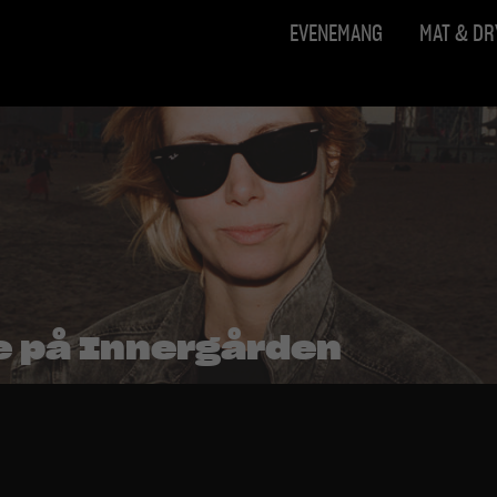
EVENEMANG
MAT & D
e på Innergården