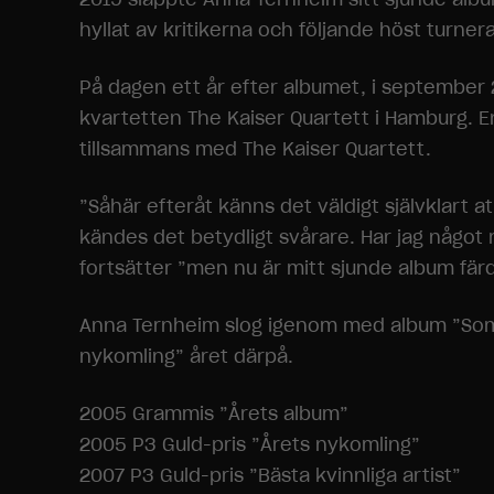
hyllat av kritikerna och följande höst turne
På dagen ett år efter albumet, i september
kvartetten The Kaiser Quartett i Hamburg. En
tillsammans med The Kaiser Quartett.
”Såhär efteråt känns det väldigt självklart a
kändes det betydligt svårare. Har jag något
fortsätter ”men nu är mitt sjunde album färd
Anna Ternheim slog igenom med album ”Some
nykomling” året därpå.
2005 Grammis ”Årets album”
2005 P3 Guld-pris ”Årets nykomling”
2007 P3 Guld-pris ”Bästa kvinnliga artist”