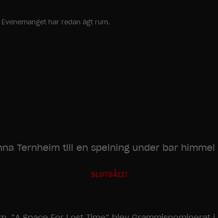
ang. Evenemanget har redan ägt rum.
nna Ternheim till en spelning under bar himmel s
SLUTSÅLT!
m. ”A Space For Lost Time” blev Grammisnominerat i 